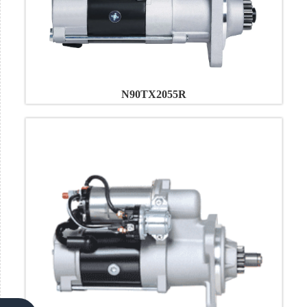
N90TX2055R
Menu