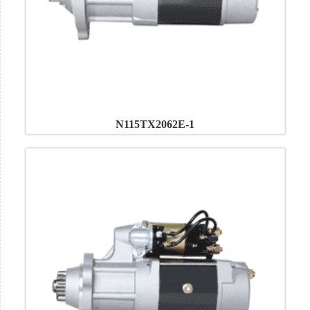
N115TX2062E-1