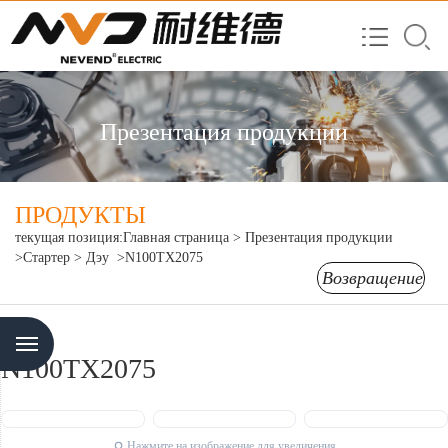
Презентация продукции
ПРОДУКТЫ
текущая позиция:
Главная страница
>
Презентация продукции
>Стартер
> Дэу
>N100TX2075
Возвращение
Menu
N100TX2075
Нажмите на изображение для увеличения