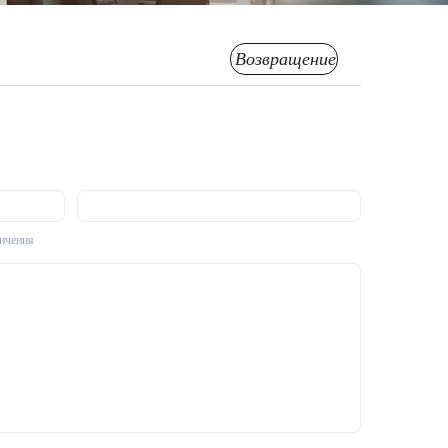
Возвращение
личения