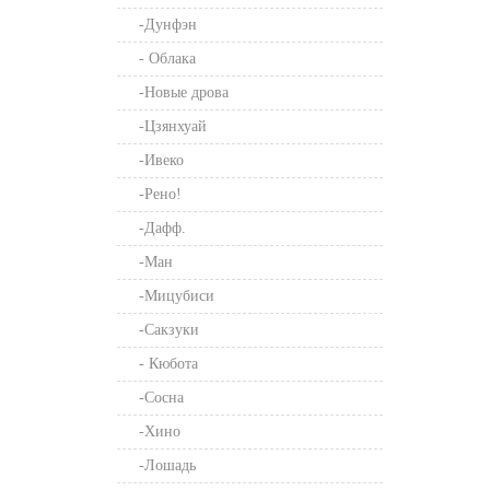
-Дунфэн
- Облака
-Новые дрова
-Цзянхуай
-Ивеко
-Рено!
-Дафф.
-Ман
-Мицубиси
-Сакзуки
- Кюбота
-Сосна
-Хино
-Лошадь