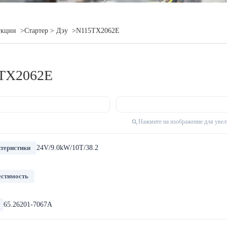
укции
>Стартер
> Дэу
>N115TX2062E
TX2062E
Нажмите на изображение для уве
теристики
24V/9.0kW/10T/38.2
стимость
65.26201-7067A