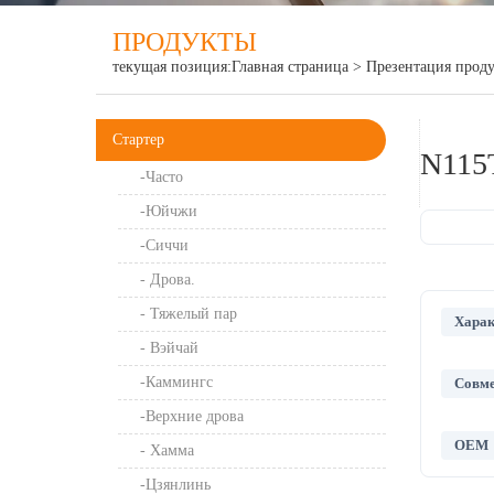
ПРОДУКТЫ
текущая позиция:
Главная страница
>
Презентация прод
Стартер
N115
-Часто
-Юйчжи
-Сиччи
- Дрова.
- Тяжелый пар
Харак
- Вэйчай
-Каммингс
Совме
-Верхние дрова
OEM
- Хамма
-Цзянлинь