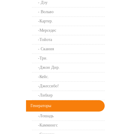
- Дэу
- Вольво
-Картер.
-Мерседес
-Тойота
- Скания
-Три.
-Джон Дир.
-Кейс.
-Джессибо!
-Либхер
Генераторы
-Лошадь
-Каммингс