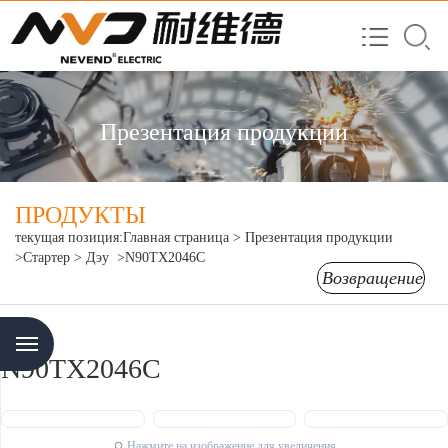
Презентация продукции
ПРОДУКТЫ
текущая позиция:
Главная страница
>
Презентация продукции
>Стартер
> Дэу
>N90TX2046C
Возвращение
Menu
N90TX2046C
Нажмите на изображение для увеличения