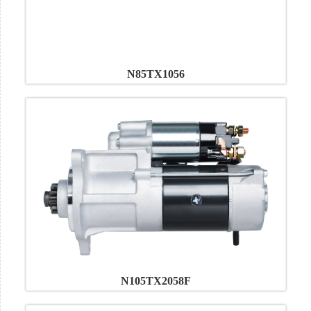
N85TX1056
N105TX2058F