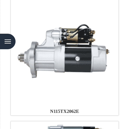
Menu
N115TX2062E