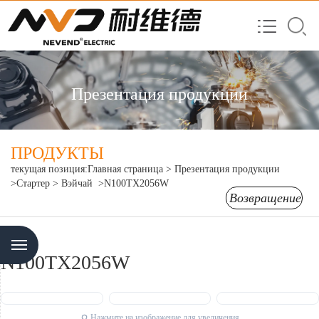
Презентация продукции
ПРОДУКТЫ
текущая позиция:
Главная страница
>
Презентация продукции
>Стартер
> Вэйчай
>N100TX2056W
Возвращение
Menu
N100TX2056W
Нажмите на изображение для увеличения