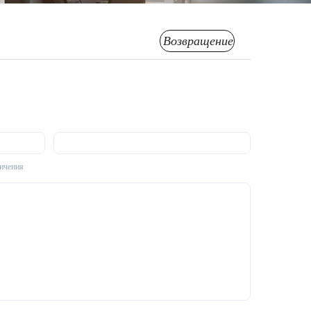
Возвращение
личения