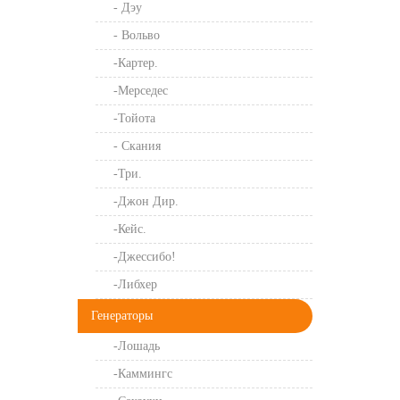
- Дэу
- Вольво
-Картер.
-Мерседес
-Тойота
- Скания
-Три.
-Джон Дир.
-Кейс.
-Джессибо!
-Либхер
Генераторы
-Лошадь
-Каммингс