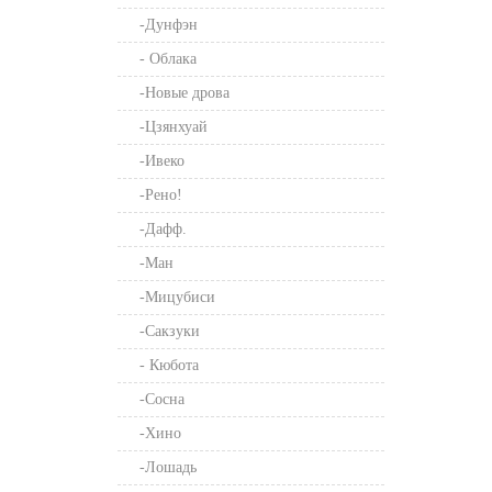
-Дунфэн
- Облака
-Новые дрова
-Цзянхуай
-Ивеко
-Рено!
-Дафф.
-Ман
-Мицубиси
-Сакзуки
- Кюбота
-Сосна
-Хино
-Лошадь