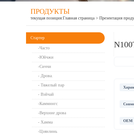
ПРОДУКТЫ
текущая позиция:
Главная страница
>
Презентация прод
Стартер
N100
-Часто
-Юйчжи
-Сиччи
- Дрова.
- Тяжелый пар
Харак
- Вэйчай
-Каммингс
Совме
-Верхние дрова
OEM
- Хамма
-Цзянлинь