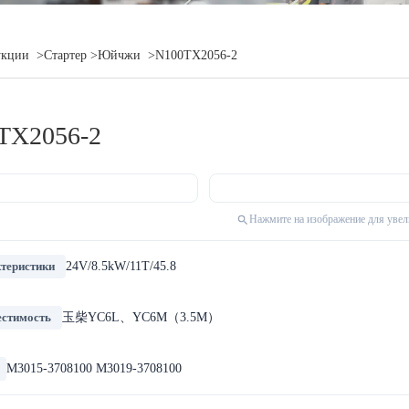
укции
>Стартер
>Юйчжи
>N100TX2056-2
TX2056-2
Нажмите на изображение для уве
теристики
24V/8.5kW/11T/45.8
стимость
玉柴YC6L、YC6M（3.5M）
M3015-3708100 M3019-3708100