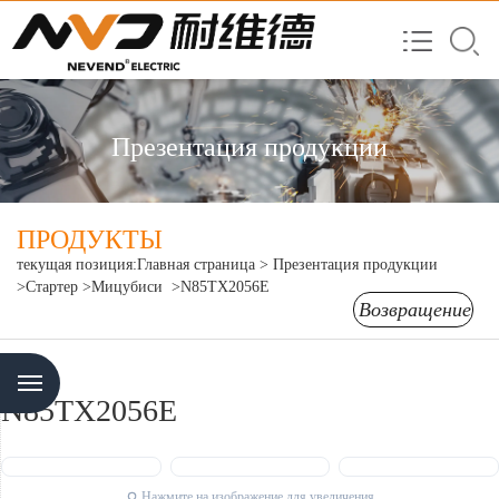
Презентация продукции
ПРОДУКТЫ
текущая позиция:
Главная страница
>
Презентация продукции
>Стартер
>Мицубиси
>N85TX2056E
Возвращение
Menu
N85TX2056E
Нажмите на изображение для увеличения