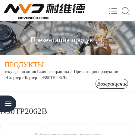
Презентация продукции
ПРОДУКТЫ
текущая позиция:
Главная страница
>
Презентация продукции
>Стартер
>Картер.
>N90TP2062B
Возвращение
Menu
N90TP2062B
Нажмите на изображение для увеличения