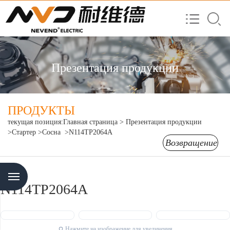
Презентация продукции
ПРОДУКТЫ
текущая позиция:
Главная страница
>
Презентация продукции
>Стартер
>Сосна
>N114TP2064A
Возвращение
Menu
N114TP2064A
Нажмите на изображение для увеличения