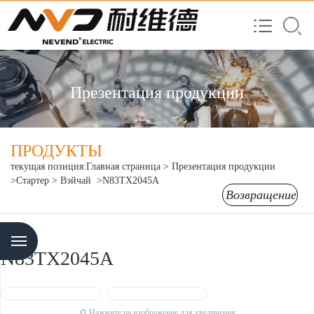
Презентация продукции
ПРОДУКТЫ
текущая позиция:
Главная страница
>
Презентация продукции
>Стартер
> Вэйчай
>N83TX2045A
Возвращение
Menu
N83TX2045A
Нажмите на изображение для увеличения