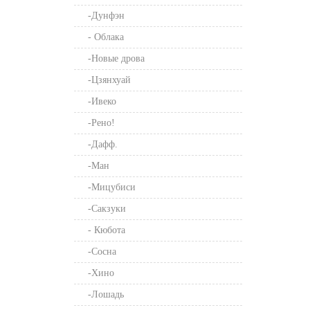
-Дунфэн
- Облака
-Новые дрова
-Цзянхуай
-Ивеко
-Рено!
-Дафф.
-Ман
-Мицубиси
-Сакзуки
- Кюбота
-Сосна
-Хино
-Лошадь