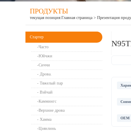
ПРОДУКТЫ
текущая позиция:
Главная страница
>
Презентация прод
Стартер
N95T
-Часто
-Юйчжи
-Сиччи
- Дрова.
- Тяжелый пар
Харак
- Вэйчай
-Каммингс
Совме
-Верхние дрова
OEM
- Хамма
-Цзянлинь