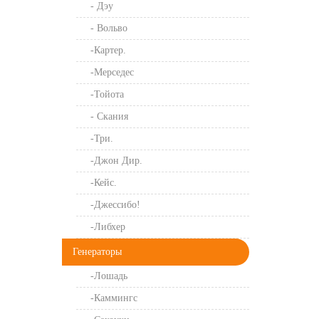
- Дэу
- Вольво
-Картер.
-Мерседес
-Тойота
- Скания
-Три.
-Джон Дир.
-Кейс.
-Джессибо!
-Либхер
Генераторы
-Лошадь
-Каммингс