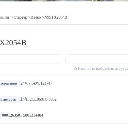
укции
>Стартер
>Ивеко
>N95TX2054B
X2054B
Нажмите на изображение для уве
теристики
24V/7.5kW/12T/47
стимость
上汽F2CE0681C 8052
0001263501 5801314484