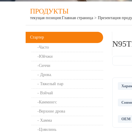
ПРОДУКТЫ
текущая позиция:
Главная страница
>
Презентация прод
Стартер
N95T
-Часто
-Юйчжи
-Сиччи
- Дрова.
- Тяжелый пар
Харак
- Вэйчай
-Каммингс
Совме
-Верхние дрова
OEM
- Хамма
-Цзянлинь