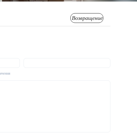
Возвращение
личения