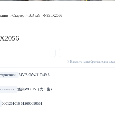
укции
>Стартер
> Вэйчай
>N95TX2056
X2056
Нажмите на изображение для уве
теристики
24V/8.0kW/11T/49.6
стимость
潍柴WD615（大11齿）
0001261016 612600090561