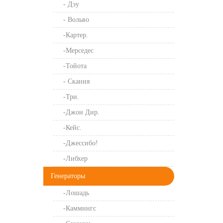
- Дэу
- Вольво
-Картер.
-Мерседес
-Тойота
- Скания
-Три.
-Джон Дир.
-Кейс.
-Джессибо!
-Либхер
Генераторы
-Лошадь
-Каммингс