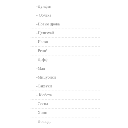
-Дунфэн
- Облака
-Новые дрова
-Цзянхуай
-Ивеко
-Рено!
-Дафф.
-Ман
-Мицубиси
-Сакзуки
- Кюбота
-Сосна
-Хино
-Лошадь