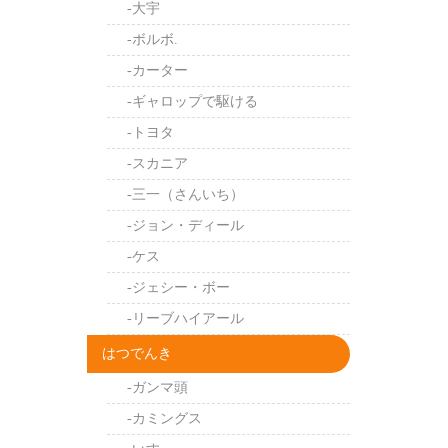
-大宇
-ボルボ.
-カーター
-ギャロップで駆ける
-トヨタ
-スカニア
-三一（さんいち）
-ジョン・ディール
-ケス
-ジェシー・ボー
-リーブハイアール
はつでんき
-ガンマ頭
-カミングス