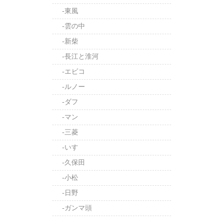
-東風
-雲の中
-新柴
-長江と淮河
-エビコ
-ルノー
-ダフ
-マン
-三菱
-いすゞ
-久保田
-小松
-日野
-ガンマ頭