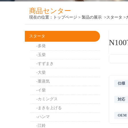
商品センター
現在の位置：
トップページ
>
製品の展示
>スタータ
>
スタータ
N100
-多発
-玉柴
-すずまき
-大柴
-重蒸気
仕様
-イ柴
-カミングス
対応
-まきを上げる
OEM
-ハンマ
-江鈴