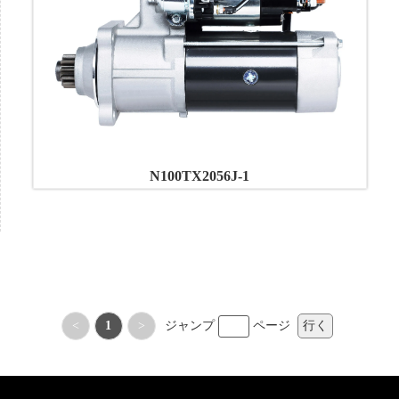
N100TX2056J-1
<
1
>
ジャンプ
ページ
行く