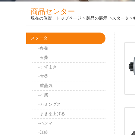
商品センター
現在の位置：
トップページ
>
製品の展示
>スタータ
>
スタータ
-多発
-玉柴
-すずまき
-大柴
-重蒸気
-イ柴
-カミングス
-まきを上げる
-ハンマ
-江鈴