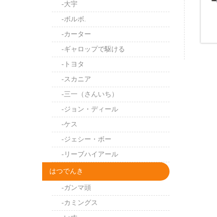
-大宇
-ボルボ.
-カーター
-ギャロップで駆ける
-トヨタ
-スカニア
-三一（さんいち）
-ジョン・ディール
-ケス
-ジェシー・ボー
-リーブハイアール
はつでんき
-ガンマ頭
-カミングス