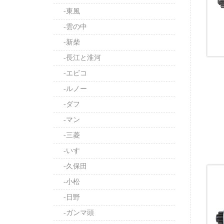
-東風
-雲の中
-新柴
-長江と淮河
-エビコ
-ルノー
-ダフ
-マン
-三菱
-いすゞ
-久保田
-小松
-日野
-ガンマ頭