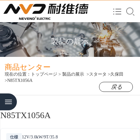
製品の展示
商品センター
現在の位置：
トップページ
>
製品の展示
>スタータ
>久保田
>N85TX1056A
戻る
Menu
N85TX1056A
仕様
12V/3.0kW/9T/35.8