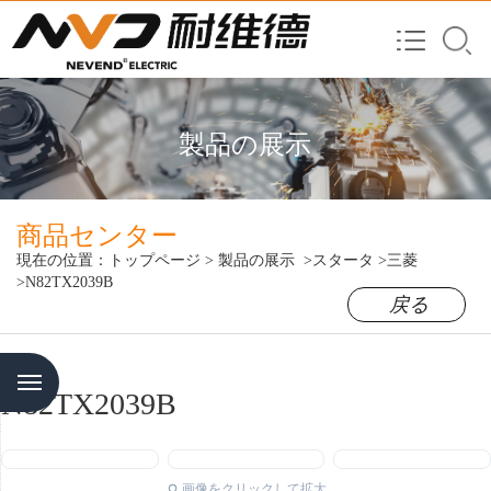
製品の展示
商品センター
現在の位置：
トップページ
>
製品の展示
>スタータ
>三菱
>N82TX2039B
戻る
Menu
N82TX2039B
画像をクリックして拡大