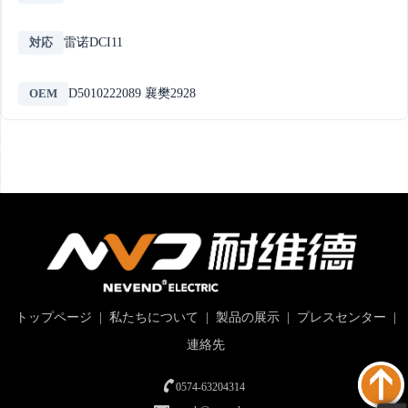
対応
雷诺DCI11
OEM
D5010222089 襄樊2928
トップページ
|
私たちについて
|
製品の展示
|
プレスセンター
|
連絡先
0574-63204314