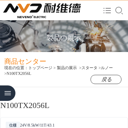
製品の展示
商品センター
現在の位置：
トップページ
>
製品の展示
>スタータ
>ルノー
>N100TX2056L
戻る
Menu
N100TX2056L
仕様
24V/8.5kW/11T/43.1