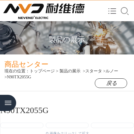
製品の展示
商品センター
現在の位置：
トップページ
>
製品の展示
>スタータ
>ルノー
>N90TX2055G
戻る
Menu
N90TX2055G
画像をクリックして拡大