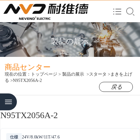
製品の展示
商品センター
現在の位置：
トップページ
>
製品の展示
>スタータ
>まきを上げ
る
>N95TX2056A-2
戻る
Menu
N95TX2056A-2
仕様
24V/8.0kW/11T/47.6