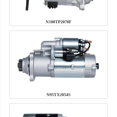
N100TP2070F
N95TX2054S