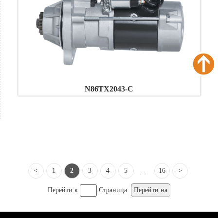
N86TX2043-C
...
<
1
2
3
4
5
16
>
Перейти к
Страница
Перейти на