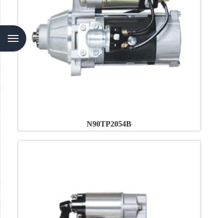
Menu
N90TP2054B