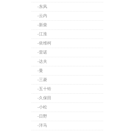
-东风
-云内
-新柴
-江淮
-依维柯
-雷诺
-达夫
-曼
-三菱
-五十铃
-久保田
-小松
-日野
-洋马