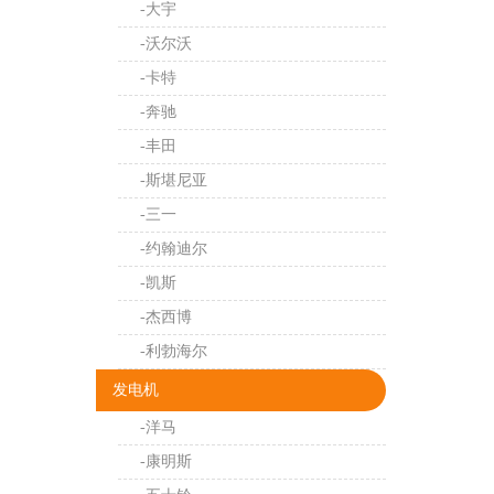
-大宇
-沃尔沃
-卡特
-奔驰
-丰田
-斯堪尼亚
-三一
-约翰迪尔
-凯斯
-杰西博
-利勃海尔
发电机
-洋马
-康明斯