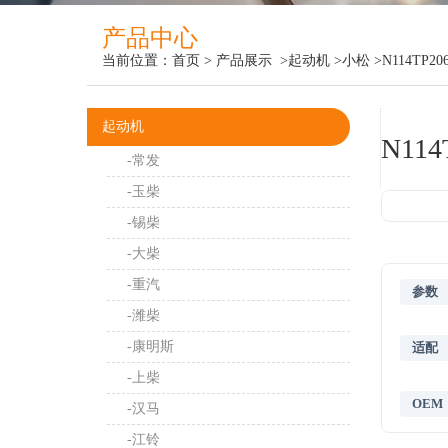
产品中心
当前位置：
首页
>
产品展示
>起动机
>小松
>N114TP20
起动机
N114
-常发
-玉柴
-锡柴
-大柴
-重汽
参数
-潍柴
-康明斯
适配
-上柴
OEM
-汉马
-江铃