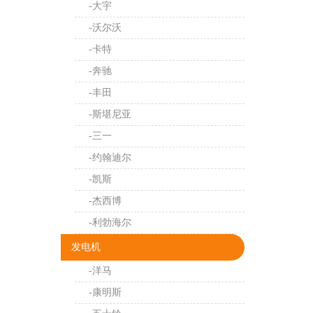
-大宇
-沃尔沃
-卡特
-奔驰
-丰田
-斯堪尼亚
-三一
-约翰迪尔
-凯斯
-杰西博
-利勃海尔
发电机
-洋马
-康明斯