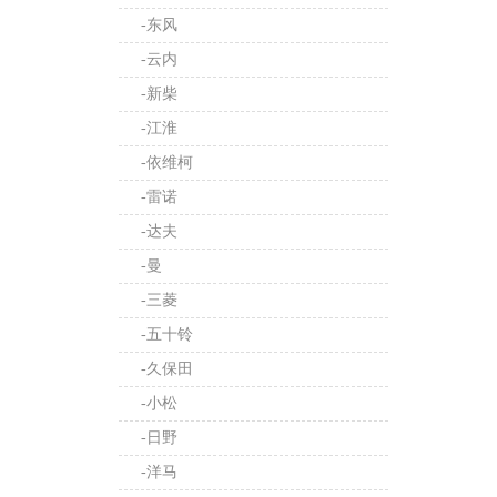
-东风
-云内
-新柴
-江淮
-依维柯
-雷诺
-达夫
-曼
-三菱
-五十铃
-久保田
-小松
-日野
-洋马