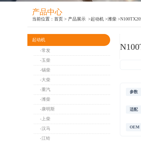
产品中心
当前位置：
首页
>
产品展示
>起动机
>潍柴
>N100TX20
起动机
N100
-常发
-玉柴
-锡柴
-大柴
-重汽
参数
-潍柴
-康明斯
适配
-上柴
OEM
-汉马
-江铃