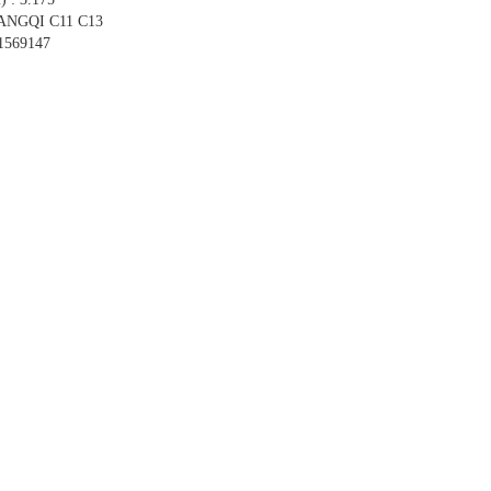
HANGQI C11 C13
1569147