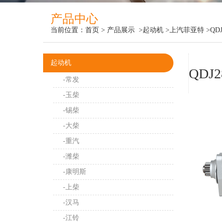
产品中心
当前位置：
首页
>
产品展示
>起动机
>上汽菲亚特
>QDJ
起动机
QDJ2
-常发
-玉柴
-锡柴
-大柴
-重汽
-潍柴
-康明斯
-上柴
-汉马
-江铃