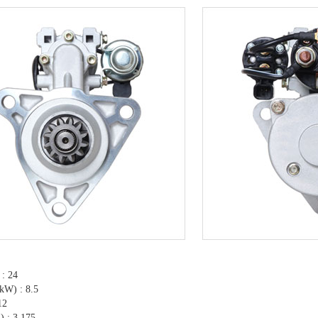
 : 24
kW) : 8.5
12
) : 3.175