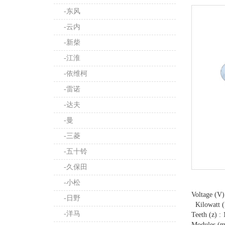
-东风
-云内
-新柴
-江淮
-依维柯
-雷诺
-达夫
-曼
-三菱
-五十铃
-久保田
-小松
Voltage (V)
-日野
Kilowatt (
-洋马
Teeth (z) : 
Modules (m