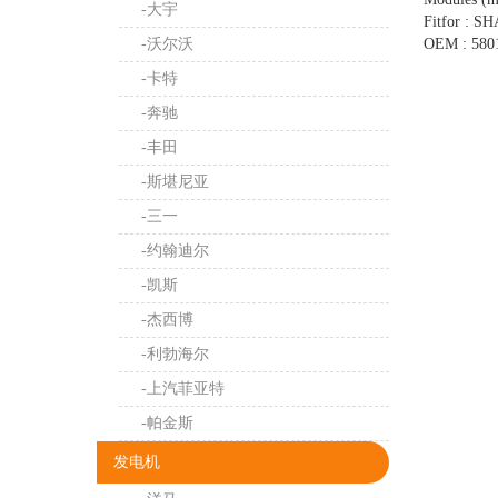
-大宇
Fitfor : S
-沃尔沃
OEM : 580
-卡特
-奔驰
-丰田
-斯堪尼亚
-三一
-约翰迪尔
-凯斯
-杰西博
-利勃海尔
-上汽菲亚特
-帕金斯
发电机