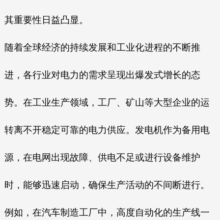
其重要性日益凸显。
随着全球经济的持续发展和工业化进程的不断推
进，各行业对电力的需求呈现出爆发式增长的态
势。在工业生产领域，工厂、矿山等大型企业的运
转离不开稳定可靠的电力供应。发电机作为备用电
源，在电网出现故障、供电不足或进行设备维护
时，能够迅速启动，确保生产活动的不间断进行。
例如，在汽车制造工厂中，高度自动化的生产线一