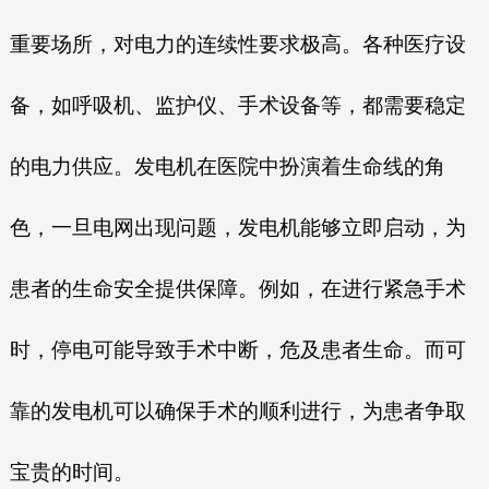
重要场所，对电力的连续性要求极高。各种医疗设
备，如呼吸机、监护仪、手术设备等，都需要稳定
的电力供应。发电机在医院中扮演着生命线的角
色，一旦电网出现问题，发电机能够立即启动，为
患者的生命安全提供保障。例如，在进行紧急手术
时，停电可能导致手术中断，危及患者生命。而可
靠的发电机可以确保手术的顺利进行，为患者争取
宝贵的时间。