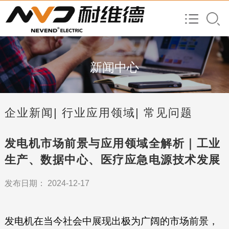
新闻中心
企业新闻
| 行业应用领域
| 常见问题
发电机市场前景与应用领域全解析｜工业
生产、数据中心、医疗应急电源技术发展
发布日期： 2024-12-17
发电机在当今社会中展现出极为广阔的市场前景，