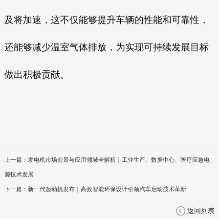
及将加速，这不仅能够提升车辆的性能和可靠性，
还能够减少温室气体排放，为实现可持续发展目标
做出积极贡献。
上一篇：
发电机市场前景与应用领域全解析｜工业生产、数据中心、医疗应急电
源技术发展
下一篇：
新一代起动机发布｜高效智能环保设计引领汽车启动技术革新
返回列表