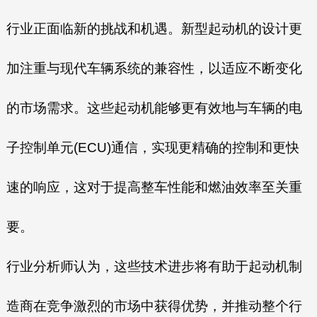
行业正面临新的挑战和机遇。新型起动机的设计更
加注重与现代车辆系统的兼容性，以适应不断变化
的市场需求。这些起动机能够更有效地与车辆的电
子控制单元(ECU)通信，实现更精确的控制和更快
速的响应，这对于提高整车性能和燃油效率至关重
要。
行业分析师认为，这些技术进步将有助于起动机制
造商在竞争激烈的市场中获得优势，并推动整个行