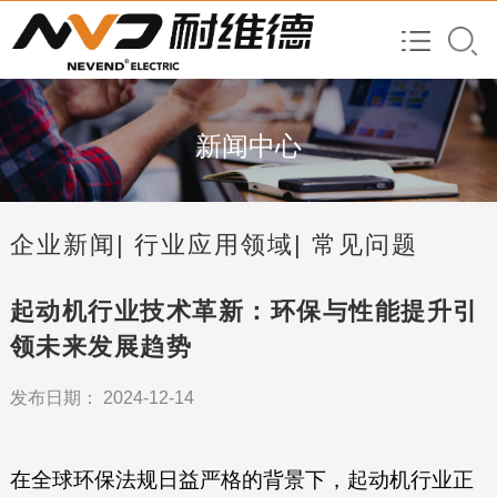
新闻中心
企业新闻
| 行业应用领域
| 常见问题
起动机行业技术革新：环保与性能提升引
领未来发展趋势
发布日期： 2024-12-14
在全球环保法规日益严格的背景下，起动机行业正