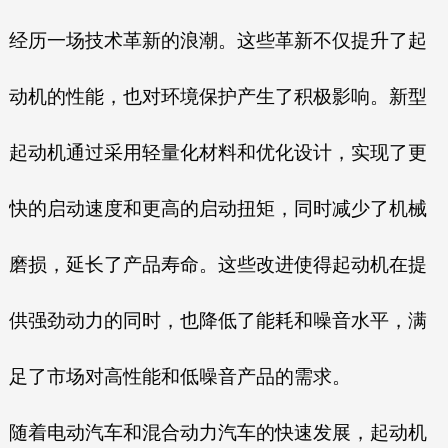
经历一场技术革新的浪潮。这些革新不仅提升了起
动机的性能，也对环境保护产生了积极影响。新型
起动机通过采用轻量化材料和优化设计，实现了更
快的启动速度和更高的启动扭矩，同时减少了机械
磨损，延长了产品寿命。这些改进使得起动机在提
供强劲动力的同时，也降低了能耗和噪音水平，满
足了市场对高性能和低噪音产品的需求。
随着电动汽车和混合动力汽车的快速发展，起动机