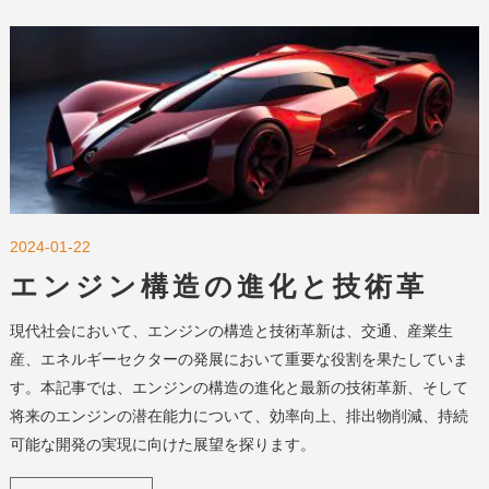
2024-01-22
エンジン構造の進化と技術革
新：効率化・排出削減・持続可
現代社会において、エンジンの構造と技術革新は、交通、産業生
能な未来
産、エネルギーセクターの発展において重要な役割を果たしていま
す。本記事では、エンジンの構造の進化と最新の技術革新、そして
将来のエンジンの潜在能力について、効率向上、排出物削減、持続
可能な開発の実現に向けた展望を探ります。