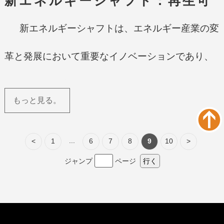
新エネルギーシャフト：再生可
能エネルギーを活用した革新的
新エネルギーシャフトは、エネルギー産業の変
な技術
革と発展において重要なイノベーションであり、
エネルギーの変換と利用において大きな可能性を
もっと見る。
提供しています。従来のエンジンシャフトは主に
石油や石炭などの化石燃料に基づいていますが、
...
<
1
6
7
8
9
10
>
ジャンプ
ページ
行く
新エネルギーシャフトは風力、太陽光、水力など
の再生可能エネルギー源を利用しています。この