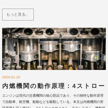
もっと見る。
2024-01-19
内燃機関の動作原理：4ストロー
クサイクル・点火システム・燃
エンジンは現代の交通機関の核心部品であり、その独特な動作原理
料供給のメカニズム
で自動車、航空機、船舶などを駆動している。本文は内燃機関の実