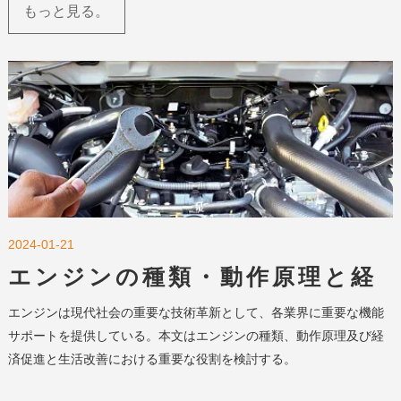
もっと見る。
2024-01-21
エンジンの種類・動作原理と経
済・生活への役割｜技術革新の
エンジンは現代社会の重要な技術革新として、各業界に重要な機能
核心
サポートを提供している。本文はエンジンの種類、動作原理及び経
済促進と生活改善における重要な役割を検討する。