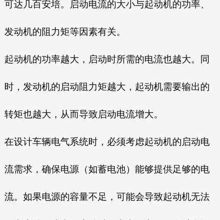
可达几百安培。启动电流的大小与起动机的功率、
发动机的阻力矩等因素有关。
起动机的功率越大，启动时所需的电流也越大。同
时，发动机的启动阻力矩越大，起动机需要输出的
转矩也越大，从而导致启动电流增大。
在设计车辆电气系统时，必须考虑起动机的启动电
流需求，确保电源（如蓄电池）能够提供足够的电
流。如果电源的容量不足，可能会导致起动机无法