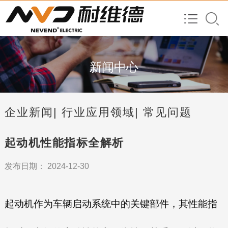
新闻中心
企业新闻
| 行业应用领域
| 常见问题
起动机性能指标全解析
发布日期： 2024-12-30
起动机作为车辆启动系统中的关键部件，其性能指