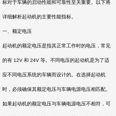
标对于车辆的启动性能和可靠性至关重要。以下将
详细解析起动机的主要性能指标。
一、额定电压
起动机的额定电压是指其正常工作时的电压，常见
的有 12V 和 24V 等。不同电压的起动机是为了适
应不同电压系统的车辆而设计的。在选择起动机
时，必须确保其额定电压与车辆电源电压相匹配。
如果起动机的额定电压与车辆电源电压不相符，可