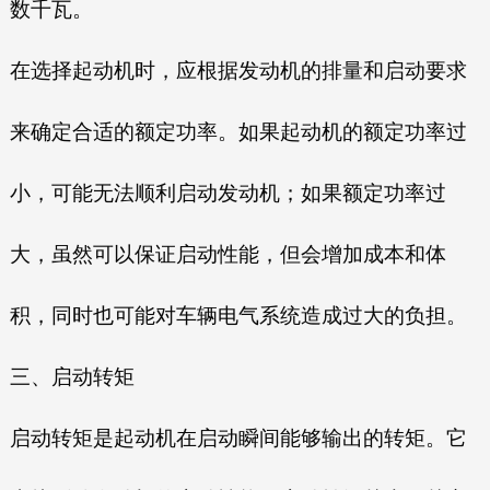
数千瓦。
在选择起动机时，应根据发动机的排量和启动要求
来确定合适的额定功率。如果起动机的额定功率过
小，可能无法顺利启动发动机；如果额定功率过
大，虽然可以保证启动性能，但会增加成本和体
积，同时也可能对车辆电气系统造成过大的负担。
三、启动转矩
启动转矩是起动机在启动瞬间能够输出的转矩。它