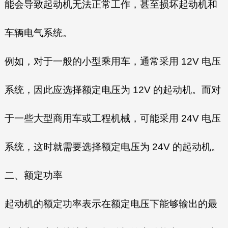
能会导致起动机无法正常工作，甚至损坏起动机和
车辆电气系统。
例如，对于一般的小型乘用车，通常采用 12V 电压
系统，因此应选择额定电压为 12V 的起动机。而对
于一些大型商用车或工程机械，可能采用 24V 电压
系统，这时就需要选择额定电压为 24V 的起动机。
二、额定功率
起动机的额定功率表示在额定电压下能够输出的最